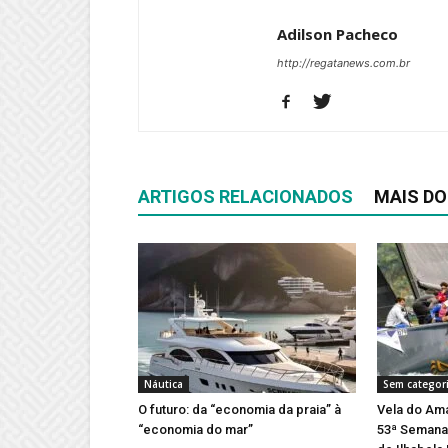
Adilson Pacheco
http://regatanews.com.br
ARTIGOS RELACIONADOS
MAIS DO
Náutica
Sem categor
O futuro: da “economia da praia” à
Vela do Ama
“economia do mar”
53ª Semana 