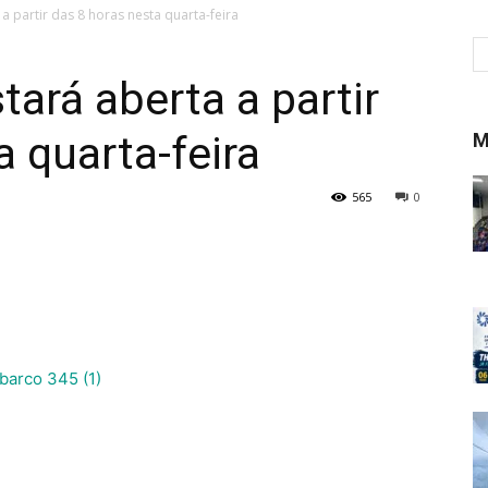
 a partir das 8 horas nesta quarta-feira
tará aberta a partir
a quarta-feira
M
565
0