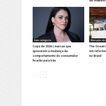
de Ilhabela
Sem categoria
Mercado de 
Copa de 2026 | marcas que
The Ocean R
ignorarem a mudança de
em referên
comportamento do consumidor
no Brasil
ficarão para trás