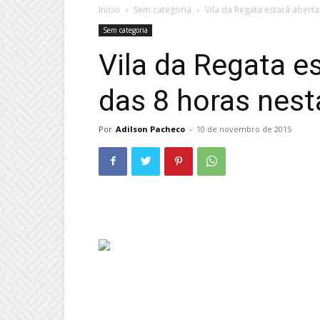
Início
Sem categoria
Vila da Regata estará aberta
Sem categoria
Vila da Regata es
das 8 horas nest
Por
Adilson Pacheco
-
10 de novembro de 2015