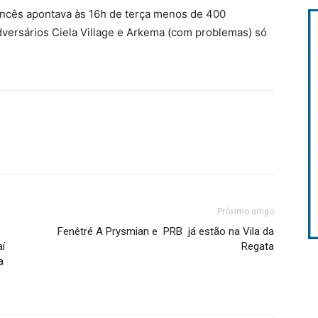
ancês apontava às 16h de terça menos de 400
dversários Ciela Village e Arkema (com problemas) só
Próximo artigo
Fenêtré A Prysmian e PRB já estão na Vila da
aí
Regata
a