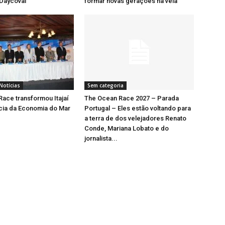
 Daycoval
formar novas gerações na vela
Notícias
Sem categoria
ace transformou Itajaí
The Ocean Race 2027 – Parada
cia da Economia do Mar
Portugal – Eles estão voltando para
a terra de dos velejadores Renato
Conde, Mariana Lobato e do
jornalista...