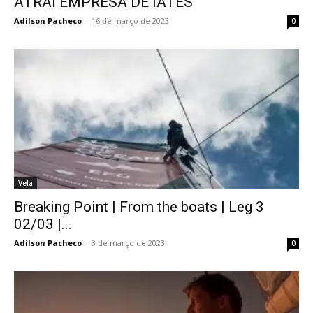
ATRAI EMPRESA DE IATES
Adilson Pacheco
-
16 de março de 2023
0
Vela
Breaking Point | From the boats | Leg 3
02/03 |...
Adilson Pacheco
-
3 de março de 2023
0