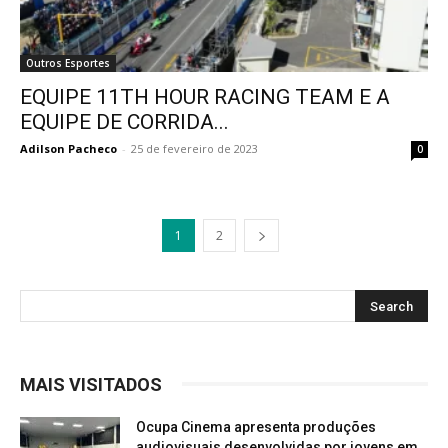
Outros Esportes
EQUIPE 11TH HOUR RACING TEAM E A
EQUIPE DE CORRIDA...
Adilson Pacheco
-
25 de fevereiro de 2023
0
1
2
MAIS VISITADOS
Ocupa Cinema apresenta produções
audiovisuais desenvolvidas por jovens em