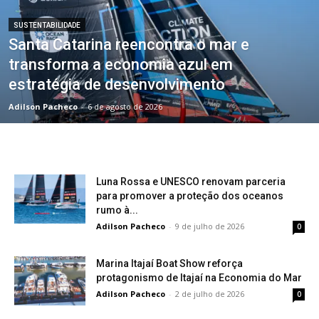
SUSTENTABILIDADE
Santa Catarina reencontra o mar e
transforma a economia azul em
estratégia de desenvolvimento
Adilson Pacheco
-
6 de agosto de 2026
Luna Rossa e UNESCO renovam parceria
para promover a proteção dos oceanos
rumo à...
Adilson Pacheco
-
9 de julho de 2026
0
Marina Itajaí Boat Show reforça
protagonismo de Itajaí na Economia do Mar
Adilson Pacheco
-
2 de julho de 2026
0