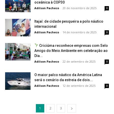
oceânica à COP30
Adilson Pacheco
-
20 de novembro de 2025
0
Itajaí: de cidade pesqueira a polo náutico
internacional
Adilson Pacheco
-
14 de novembro de 2025
0
Criciúma reconhece empresas com Selo
Amigo do Meio Ambiente em celebração ao
Dia...
Adilson Pacheco
-
22 de setembro de 2025
0
O maior palco náutico da América Latina
será o cenário da estreia de dois...
Adilson Pacheco
-
12 de setembro de 2025
0
1
2
3