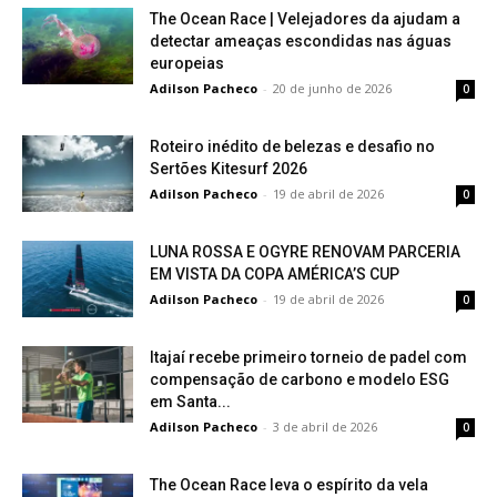
The Ocean Race | Velejadores da ajudam a
detectar ameaças escondidas nas águas
europeias
Adilson Pacheco
-
20 de junho de 2026
0
Roteiro inédito de belezas e desafio no
Sertões Kitesurf 2026
Adilson Pacheco
-
19 de abril de 2026
0
LUNA ROSSA E OGYRE RENOVAM PARCERIA
EM VISTA DA COPA AMÉRICA’S CUP
Adilson Pacheco
-
19 de abril de 2026
0
Itajaí recebe primeiro torneio de padel com
compensação de carbono e modelo ESG
em Santa...
Adilson Pacheco
-
3 de abril de 2026
0
The Ocean Race leva o espírito da vela