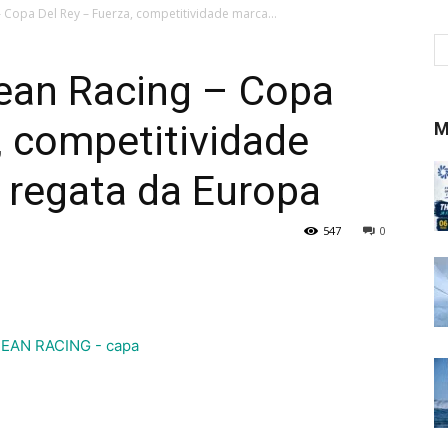
Copa Del Rey – Fuerza, competitividade marca...
ean Racing – Copa
, competitividade
M
 regata da Europa
547
0