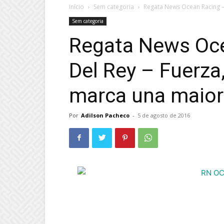
Início
Sem categoria
Regata News Ocean Racing – 
Sem categoria
Regata News Oc
Del Rey – Fuerza
marca una maior
Por
Adilson Pacheco
-
5 de agosto de 2016