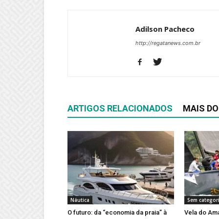
Adilson Pacheco
http://regatanews.com.br
ARTIGOS RELACIONADOS
MAIS DO
Náutica
Sem categor
O futuro: da “economia da praia” à
Vela do Ama