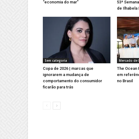
“economia do mar”
53ª Semana 
de Ilhabela
Sem categoria
Mercado de 
Copa de 2026 | marcas que
The Ocean R
ignorarem a mudança de
em referên
comportamento do consumidor
no Brasil
ficarão para trás