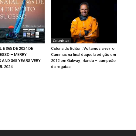
Colunistas
 E 365 DE 2024 DE
Coluna do Editor : Voltamos a ver o
ESSO – MERRY
Cammas na final daquela edição em
 AND 365 YEARS VERY
2012 em Galway, Irlanda – campeão
L 2024
da regataa.