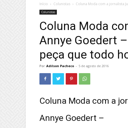
Início
Colunistas
Coluna Moda com a jornalista Jul
Colunistas
Coluna Moda com 
Annye Goedert –
peça que todo h
Por
Adilson Pacheco
-
5 de agosto de 2016
Coluna Moda com a jorn
Annye Goedert –