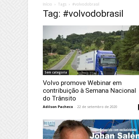
Início
Tags
#volvodobrasil
Tag: #volvodobrasil
Sem categoria
Volvo promove Webinar em
contribuição à Semana Nacional
do Trânsito
Adilson Pacheco
-
22 de setembro de 2020