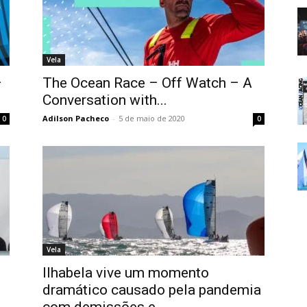
Vela
–
The Ocean Race – Off Watch – A
Conversation with...
Adilson Pacheco
-
5 de maio de 2020
0
0
Vela
Ilhabela vive um momento
dramático causado pela pandemia
com demissões e...