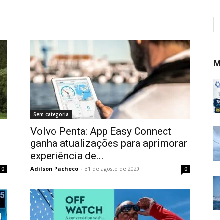
M
Sem categoria
Volvo Penta: App Easy Connect
ganha atualizações para aprimorar
experiência de...
Adilson Pacheco
-
31 de agosto de 2020
0
0