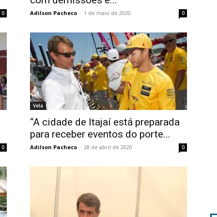
Adilson Pacheco
-
1 de maio de 2020
0
0
Vela
“A cidade de Itajaí está preparada
para receber eventos do porte...
Adilson Pacheco
-
28 de abril de 2020
0
0