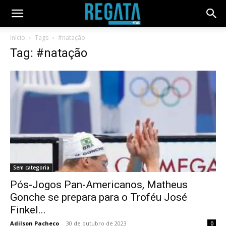
Início
Tags
#natação
Tag: #natação
Sem categoria
Pós-Jogos Pan-Americanos, Matheus
Gonche se prepara para o Troféu José
Finkel...
Adilson Pacheco
-
30 de outubro de 2023
0