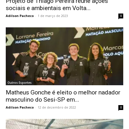
Projeto de Thiago Pereira reúne ações
sociais e ambientais em Volta...
Adilson Pacheco
-
1 de março de 2023
0
Outros Esportes
Matheus Gonche é eleito o melhor nadador
masculino do Sesi-SP em...
Adilson Pacheco
-
12 de dezembro de 2022
0