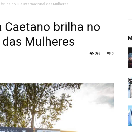
 brilha no Dia Internacional das Mulheres
a Caetano brilha no
l das Mulheres
M
398
0