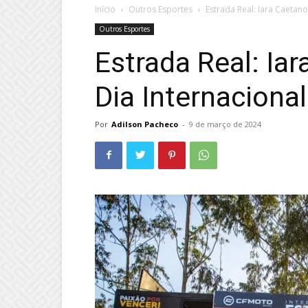
Início
Outros Esportes
Estrada Real: Iara Caetano
Outros Esportes
Estrada Real: Iar
Dia Internaciona
Por
Adilson Pacheco
-
9 de março de 2024