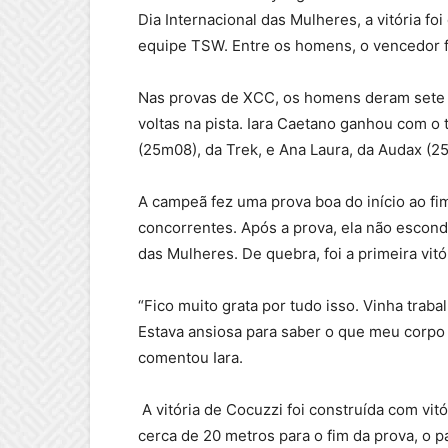
Dia Internacional das Mulheres, a vitória foi
equipe TSW. Entre os homens, o vencedor f
Nas provas de XCC, os homens deram sete 
voltas na pista. Iara Caetano ganhou com o
(25m08), da Trek, e Ana Laura, da Audax (2
A campeã fez uma prova boa do início ao f
concorrentes. Após a prova, ela não escond
das Mulheres. De quebra, foi a primeira vitór
“Fico muito grata por tudo isso. Vinha trab
Estava ansiosa para saber o que meu corpo a
comentou Iara.
A
vitória de Cocuzzi foi construída com vit
cerca de 20 metros para o fim da prova, o 