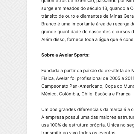
quilômetros de extensão, passando por Mina
surge em meados do século 18, quando a Co
trânsito de ouro e diamantes de Minas Gerai
Branco é uma importante área de recarga d
grande quantidade de nascentes e cursos d
Além disso, fornece toda a água que é con
Sobre a Avelar Sports:
Fundada a partir da paixão do ex-atleta de
Física, Avelar foi profissional de 2005 a 2
Campeonato Pan-Americano, Copa do Mund
México, Colômbia, Chile, Escócia e França.
Um dos grandes diferenciais da marca é a c
A empresa possui uma das maiores estrutur
usa 100% de estrutura própria. Única no se
transmitir ao vivo todos os eventos.