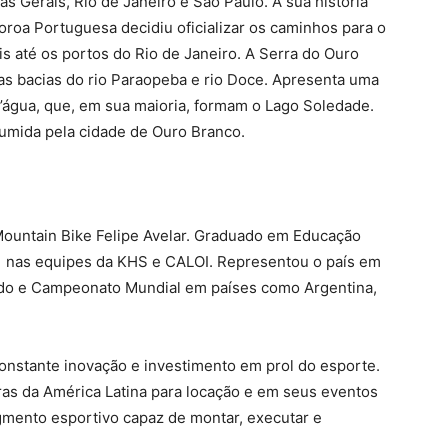
s Gerais, Rio de Janeiro e São Paulo. A sua história
roa Portuguesa decidiu oficializar os caminhos para o
s até os portos do Rio de Janeiro. A Serra do Ouro
as bacias do rio Paraopeba e rio Doce. Apresenta uma
’água, que, em sua maioria, formam o Lago Soledade.
sumida pela cidade de Ouro Branco.
 Mountain Bike Felipe Avelar. Graduado em Educação
011 nas equipes da KHS e CALOI. Representou o país em
o e Campeonato Mundial em países como Argentina,
onstante inovação e investimento em prol do esporte.
as da América Latina para locação e em seus eventos
gmento esportivo capaz de montar, executar e