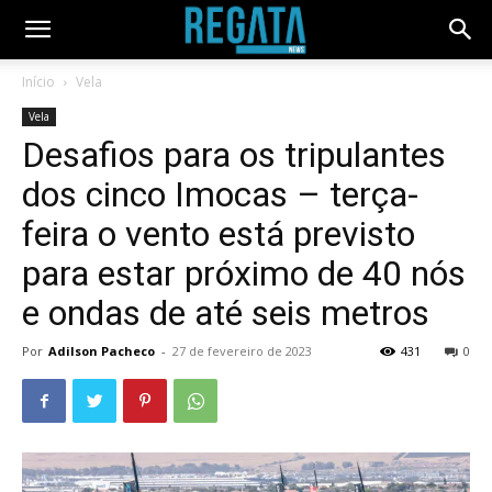
Início
Vela
Vela
Desafios para os tripulantes
dos cinco Imocas – terça-
feira o vento está previsto
para estar próximo de 40 nós
e ondas de até seis metros
Por
Adilson Pacheco
-
27 de fevereiro de 2023
431
0