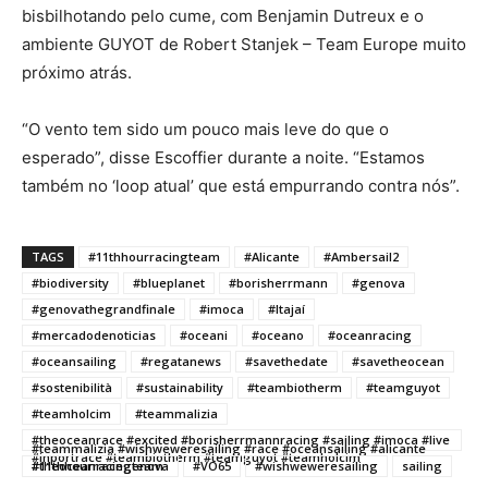
bisbilhotando pelo cume, com Benjamin Dutreux e o
ambiente GUYOT de Robert Stanjek – Team Europe muito
próximo atrás.
“O vento tem sido um pouco mais leve do que o
esperado”, disse Escoffier durante a noite. “Estamos
também no ‘loop atual’ que está empurrando contra nós”.
TAGS
#11thhourracingteam
#Alicante
#Ambersail2
#biodiversity
#blueplanet
#borisherrmann
#genova
#genovathegrandfinale
#imoca
#Itajaí
#mercadodenoticias
#oceani
#oceano
#oceanracing
#oceansailing
#regatanews
#savethedate
#savetheocean
#sostenibilità
#sustainability
#teambiotherm
#teamguyot
#teamholcim
#teammalizia
#theoceanrace #excited #borisherrmannracing #sailing #imoca #live
#teammalizia #wishweweresailing #race #oceansailing #alicante
#inportrace #teambiotherm #teamguyot #teamholcim
#11thhourracingteam
#theoceanracegenova
#VO65
#wishweweresailing
sailing