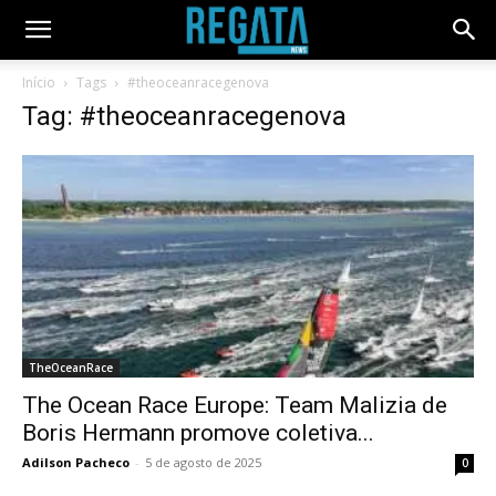
Início
Tags
#theoceanracegenova
Tag: #theoceanracegenova
TheOceanRace
The Ocean Race Europe: Team Malizia de
Boris Hermann promove coletiva...
Adilson Pacheco
-
5 de agosto de 2025
0