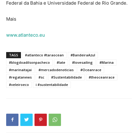
Federal da Bahia e Universidade Federal de Rio Grande.
Mais
www.atlanteco.eu
TAGS
#atlanteco #taraocean
#BandeiraAzul
#blogdoadilsonpacheco
#Iate
#lovesailing
#Marina
#marinaitajai
#mercadodenoticias
#Oceanrace
#regatanews
#sc
#Sustentabilidade
#theoceanrace
#veleiroeco
i #sustentabilidade