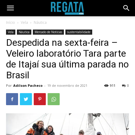
Início
Vela
Náutica
Vela
Náutica
Mercado de Notícias
sustentabilidade
Despedida na sexta-feira –
Veleiro laboratório Tara parte
de Itajaí sua última parada no
Brasil
Por
Adilson Pacheco
-
19 de novembro de 2021
911
0