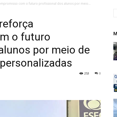
ompromisso com o futuro profissional dos alunos por meio...
reforça
m o futuro
M
 alunos por meio de
 personalizadas
253
0