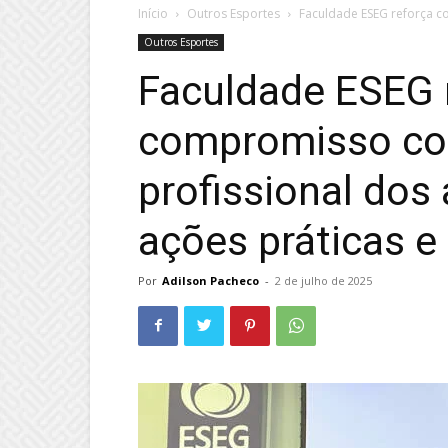
Início
Outros Esportes
Faculdade ESEG reforça c
Outros Esportes
Faculdade ESEG 
compromisso co
profissional dos
ações práticas e
Por
Adilson Pacheco
-
2 de julho de 2025