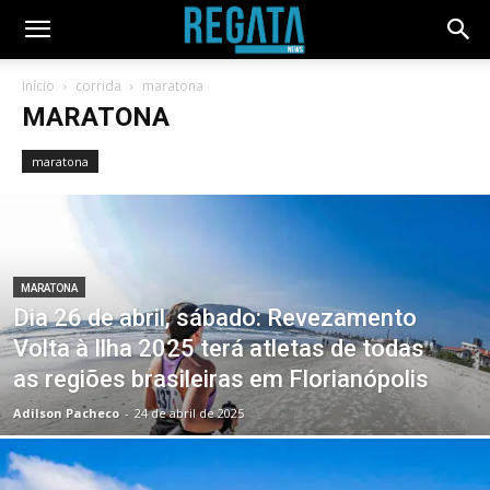
Início
corrida
maratona
MARATONA
maratona
MARATONA
Dia 26 de abril, sábado: Revezamento
Volta à Ilha 2025 terá atletas de todas
as regiões brasileiras em Florianópolis
Adilson Pacheco
-
24 de abril de 2025