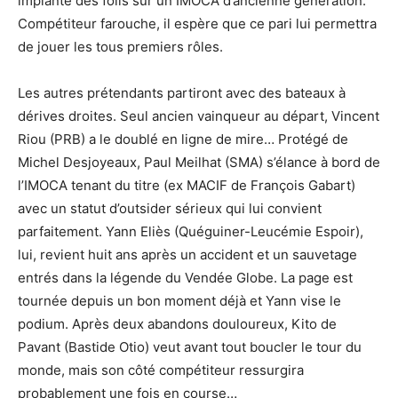
implanté des foils sur un IMOCA d’ancienne génération.
Compétiteur farouche, il espère que ce pari lui permettra
de jouer les tous premiers rôles.
Les autres prétendants partiront avec des bateaux à
dérives droites. Seul ancien vainqueur au départ, Vincent
Riou (PRB) a le doublé en ligne de mire… Protégé de
Michel Desjoyeaux, Paul Meilhat (SMA) s’élance à bord de
l’IMOCA tenant du titre (ex MACIF de François Gabart)
avec un statut d’outsider sérieux qui lui convient
parfaitement. Yann Eliès (Quéguiner-Leucémie Espoir),
lui, revient huit ans après un accident et un sauvetage
entrés dans la légende du Vendée Globe. La page est
tournée depuis un bon moment déjà et Yann vise le
podium. Après deux abandons douloureux, Kito de
Pavant (Bastide Otio) veut avant tout boucler le tour du
monde, mais son côté compétiteur ressurgira
probablement une fois en course…