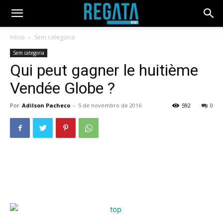
Início
Sem categoria
Sem categoria
Qui peut gagner le huitième
Vendée Globe ?
Por
Adilson Pacheco
-
5 de novembro de 2016
592
0