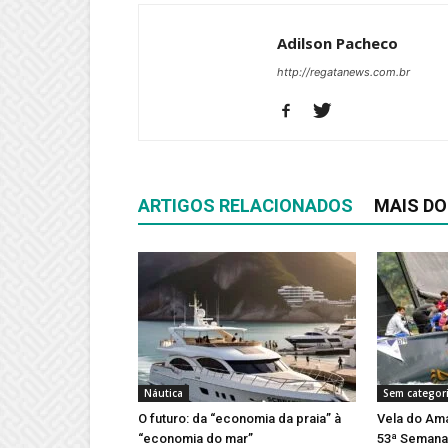
Adilson Pacheco
http://regatanews.com.br
ARTIGOS RELACIONADOS
MAIS DO
Náutica
Sem categor
O futuro: da “economia da praia” à
Vela do Ama
“economia do mar”
53ª Semana 