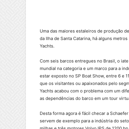
Uma das maiores estaleiros de produção de 
da Ilha de Santa Catarina, há alguns metros 
Yachts.
Com seis barcos entregues no Brasil, o iat
mundial na categoria e um marco para a ind
estar exposto no SP Boat Show, entre 6 e 1
que os visitantes ou apaixonados pelo seg
Yachts acabou com o problema com um difer
as dependências do barco em um tour virtual
Desta forma agora é fácil checar a Schaefer
servem de exemplo para a indústria do set
milhas e três motores Volvo IPS de 1200 hp