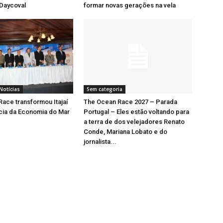
 Daycoval
formar novas gerações na vela
Notícias
Sem categoria
ace transformou Itajaí
The Ocean Race 2027 – Parada
cia da Economia do Mar
Portugal – Eles estão voltando para
a terra de dos velejadores Renato
Conde, Mariana Lobato e do
jornalista...