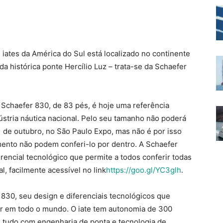
iates da América do Sul está localizado no continente
da histórica ponte Hercílio Luz – trata-se da Schaefer
e Schaefer 830, de 83 pés, é hoje uma referência
ústria náutica nacional. Pelo seu tamanho não poderá
1 de outubro, no São Paulo Expo, mas não é por isso
mento não podem conferi-lo por dentro. A Schaefer
encial tecnológico que permite a todos conferir todas
, facilmente acessível no link
https://goo.gl/YC3glh
.
 830, seu design e diferenciais tecnológicos que
or em todo o mundo. O iate tem autonomia de 300
, tudo com engenharia de ponta e tecnologia de