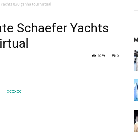
 Yachts 830 ganha tour virtual
Iate Schaefer Yachts
irtual
M
1069
0