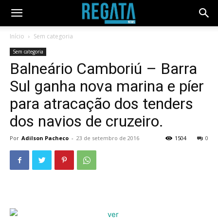
Início
Sem categoria
Sem categoria
Balneário Camboriú – Barra
Sul ganha nova marina e píer
para atracação dos tenders
dos navios de cruzeiro.
Por
Adilson Pacheco
-
23 de setembro de 2016
1504
0