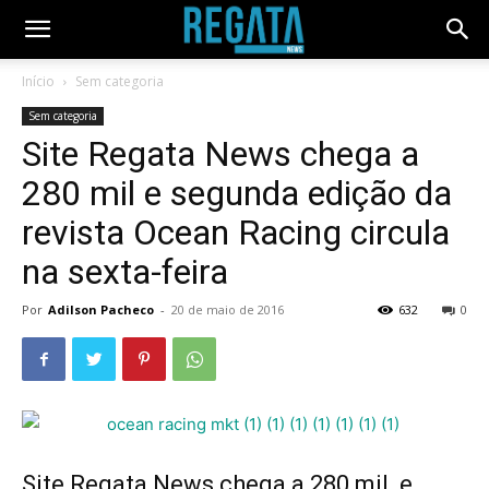
Início
Sem categoria
Sem categoria
Site Regata News chega a
280 mil e segunda edição da
revista Ocean Racing circula
na sexta-feira
Por
Adilson Pacheco
-
20 de maio de 2016
632
0
Site Regata News chega a 280 mil e