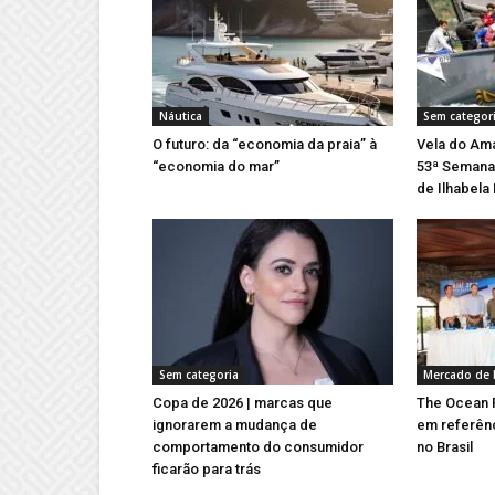
Náutica
Sem categor
O futuro: da “economia da praia” à
Vela do Ama
“economia do mar”
53ª Semana 
de Ilhabela
Sem categoria
Mercado de 
Copa de 2026 | marcas que
The Ocean R
ignorarem a mudança de
em referên
comportamento do consumidor
no Brasil
ficarão para trás