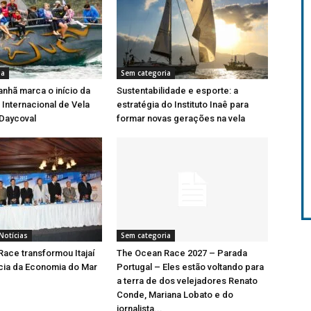
ia
Sem categoria
nhã marca o início da
Sustentabilidade e esporte: a
Internacional de Vela
estratégia do Instituto Inaê para
 Daycoval
formar novas gerações na vela
Notícias
Sem categoria
ace transformou Itajaí
The Ocean Race 2027 – Parada
cia da Economia do Mar
Portugal – Eles estão voltando para
a terra de dos velejadores Renato
Conde, Mariana Lobato e do
jornalista...