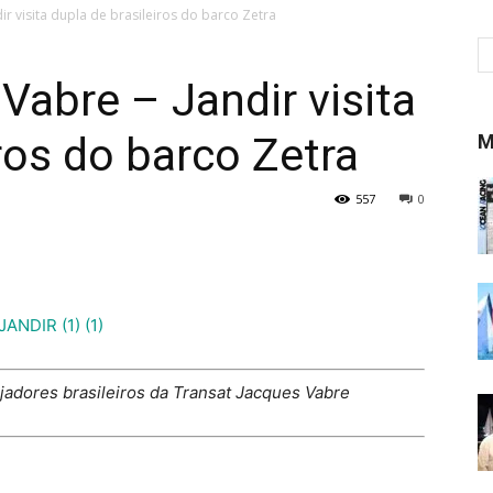
ir visita dupla de brasileiros do barco Zetra
Vabre – Jandir visita
ros do barco Zetra
M
557
0
elejadores brasileiros da Transat Jacques Vabre