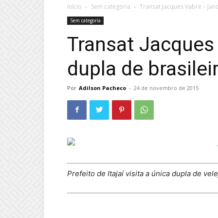
Início
Sem categoria
Transat Jacques Vabre – Jand
Sem categoria
Transat Jacques 
dupla de brasilei
Por
Adilson Pacheco
-
24 de novembro de 2015
Prefeito de Itajaí visita a única dupla de v