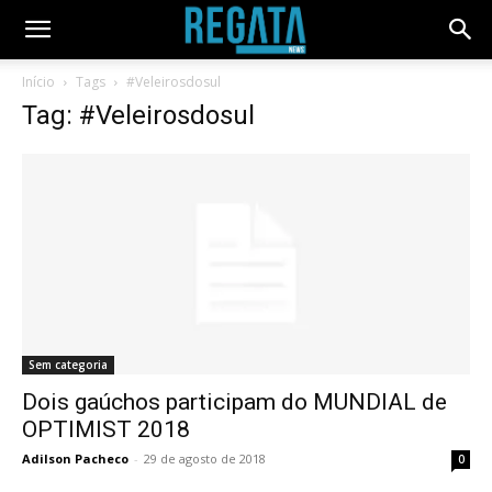
Início
Tags
#Veleirosdosul
Tag: #Veleirosdosul
Sem categoria
Dois gaúchos participam do MUNDIAL de
OPTIMIST 2018
Adilson Pacheco
-
29 de agosto de 2018
0