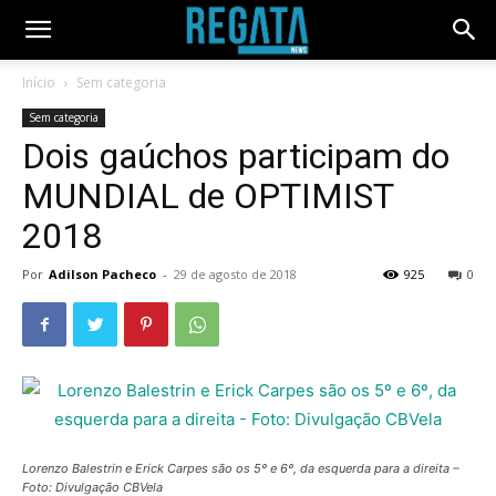
Início
Sem categoria
Sem categoria
Dois gaúchos participam do
MUNDIAL de OPTIMIST
2018
Por
Adilson Pacheco
-
29 de agosto de 2018
925
0
Lorenzo Balestrin e Erick Carpes são os 5º e 6º, da esquerda para a direita –
Foto: Divulgação CBVela