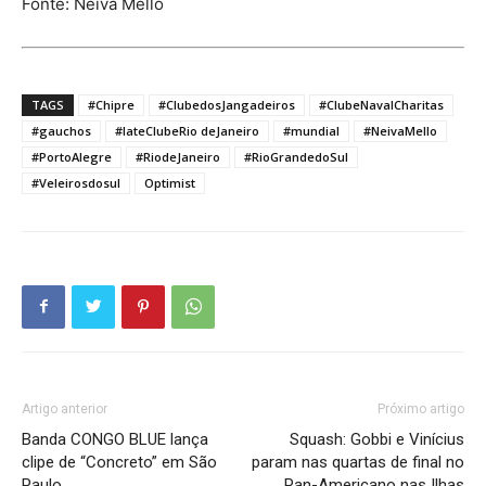
Fonte: Neiva Mello
TAGS
#Chipre
#ClubedosJangadeiros
#ClubeNavalCharitas
#gauchos
#IateClubeRio deJaneiro
#mundial
#NeivaMello
#PortoAlegre
#RiodeJaneiro
#RioGrandedoSul
#Veleirosdosul
Optimist
Artigo anterior
Próximo artigo
Banda CONGO BLUE lança
Squash: Gobbi e Vinícius
clipe de “Concreto” em São
param nas quartas de final no
Paulo
Pan-Americano nas Ilhas