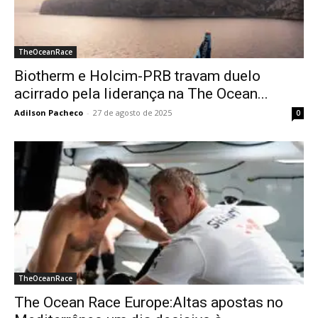
TheOceanRace
Biotherm e Holcim-PRB travam duelo
acirrado pela liderança na The Ocean...
Adilson Pacheco
-
27 de agosto de 2025
0
TheOceanRace
The Ocean Race Europe:Altas apostas no