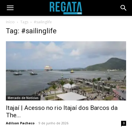
Início
Tags
#sailinglife
Tag: #sailinglife
Mercado de Notícias
Itajaí | Acesso no rio Itajaí dos Barcos da
The...
Adilson Pacheco
-
9 de junho de 2026
0