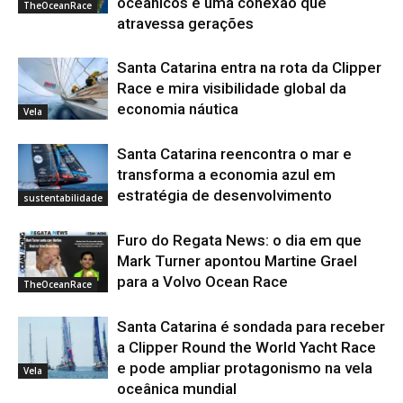
oceânicos e uma conexão que
TheOceanRace
atravessa gerações
Santa Catarina entra na rota da Clipper
Race e mira visibilidade global da
economia náutica
Vela
Santa Catarina reencontra o mar e
transforma a economia azul em
estratégia de desenvolvimento
sustentabilidade
Furo do Regata News: o dia em que
Mark Turner apontou Martine Grael
para a Volvo Ocean Race
TheOceanRace
Santa Catarina é sondada para receber
a Clipper Round the World Yacht Race
e pode ampliar protagonismo na vela
Vela
oceânica mundial