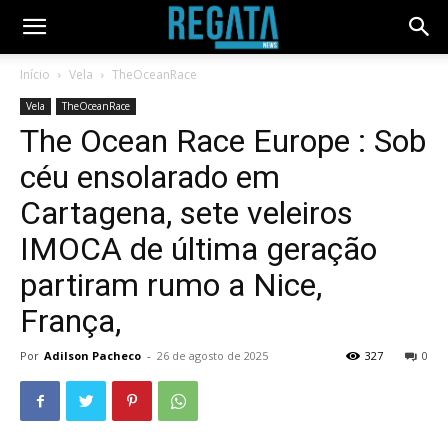
Início
Vela
TheOceanRace
Vela
TheOceanRace
The Ocean Race Europe : Sob
céu ensolarado em
Cartagena, sete veleiros
IMOCA de última geração
partiram rumo a Nice,
França,
Por
Adilson Pacheco
-
26 de agosto de 2025
327
0