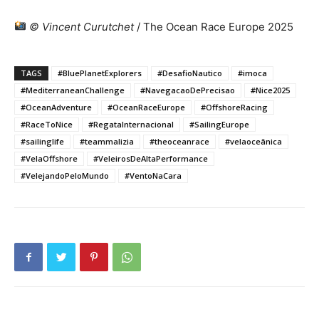
© Vincent Curutchet
/ The Ocean Race Europe 2025
TAGS
#BluePlanetExplorers
#DesafioNautico
#imoca
#MediterraneanChallenge
#NavegacaoDePrecisao
#Nice2025
#OceanAdventure
#OceanRaceEurope
#OffshoreRacing
#RaceToNice
#RegataInternacional
#SailingEurope
#sailinglife
#teammalizia
#theoceanrace
#velaoceânica
#VelaOffshore
#VeleirosDeAltaPerformance
#VelejandoPeloMundo
#VentoNaCara