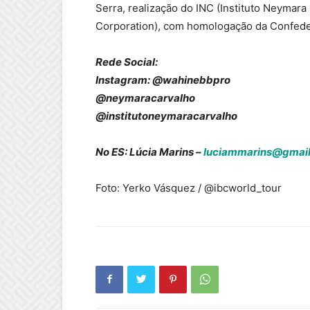
Serra, realização do INC (Instituto Neymara
Corporation), com homologação da Confede
Rede Social:
Instagram: @wahinebbpro
@neymaracarvalho
@institutoneymaracarvalho
No ES: Lúcia Marins –
luciammarins@gmai
Foto: Yerko Vásquez / @ibcworld_tour