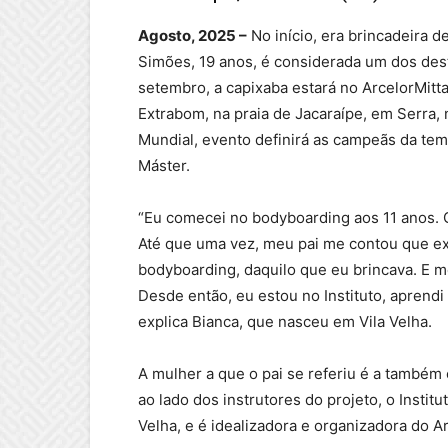
Agosto, 2025 –
No início, era brincadeira d
Simões, 19 anos, é considerada um dos de
setembro, a capixaba estará no ArcelorMit
Extrabom, na praia de Jacaraípe, em Serra, 
Mundial, evento definirá as campeãs da tem
Máster.
“Eu comecei no bodyboarding aos 11 anos. G
Até que uma vez, meu pai me contou que e
bodyboarding, daquilo que eu brincava. E m
Desde então, eu estou no Instituto, aprendi 
explica Bianca, que nasceu em Vila Velha.
A mulher a que o pai se referiu é a també
ao lado dos instrutores do projeto, o Instit
Velha, e é idealizadora e organizadora do 