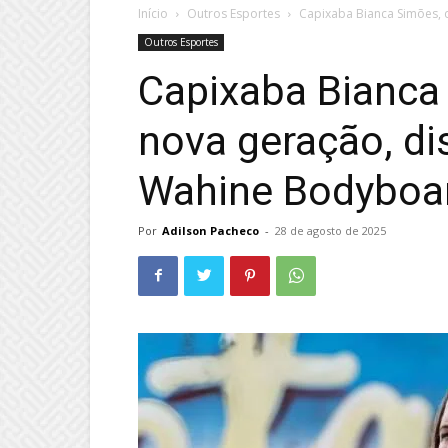
Início
Outros Esportes
Capixaba Bianca Simões, 
Outros Esportes
Capixaba Bianca
nova geração, di
Wahine Bodyboar
Por
Adilson Pacheco
-
28 de agosto de 2025