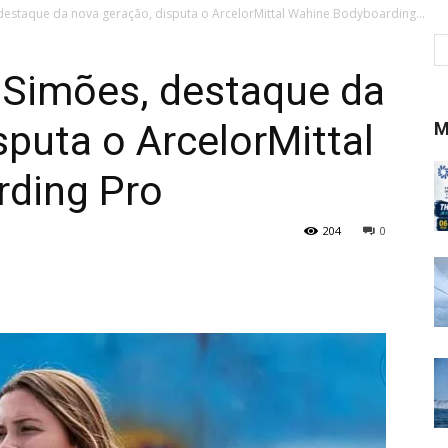
destaque da nova geração, disputa o ArcelorMittal Wahine Bodyboarding...
 Simões, destaque da
sputa o ArcelorMittal
M
ding Pro
204
0