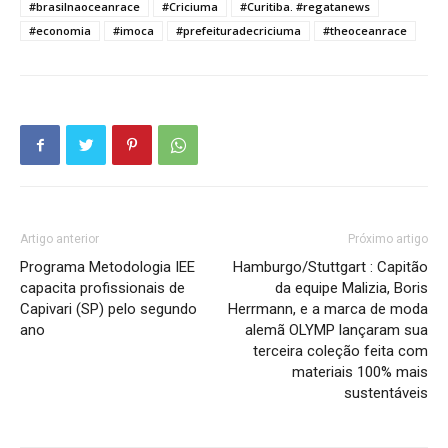
#brasilnaoceanrace
#Criciuma
#Curitiba. #regatanews
#economia
#imoca
#prefeituradecriciuma
#theoceanrace
Artigo anterior
Próximo artigo
Programa Metodologia IEE
Hamburgo/Stuttgart : Capitão
capacita profissionais de
da equipe Malizia, Boris
Capivari (SP) pelo segundo
Herrmann, e a marca de moda
ano
alemã OLYMP lançaram sua
terceira coleção feita com
materiais 100% mais
sustentáveis