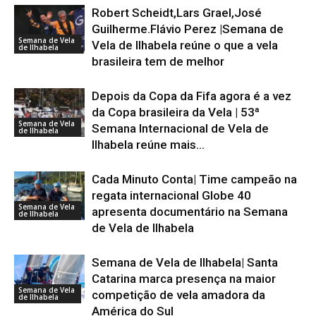
Robert Scheidt,Lars Grael,José
Guilherme.Flávio Perez |Semana de
Semana de Vela
Vela de Ilhabela reúne o que a vela
de Ilhabela
brasileira tem de melhor
Depois da Copa da Fifa agora é a vez
da Copa brasileira da Vela | 53ª
Semana de Vela
Semana Internacional de Vela de
de Ilhabela
Ilhabela reúne mais...
Cada Minuto Conta| Time campeão na
regata internacional Globe 40
Semana de Vela
apresenta documentário na Semana
de Ilhabela
de Vela de Ilhabela
Semana de Vela de Ilhabela| Santa
Catarina marca presença na maior
Semana de Vela
competição de vela amadora da
de Ilhabela
América do Sul