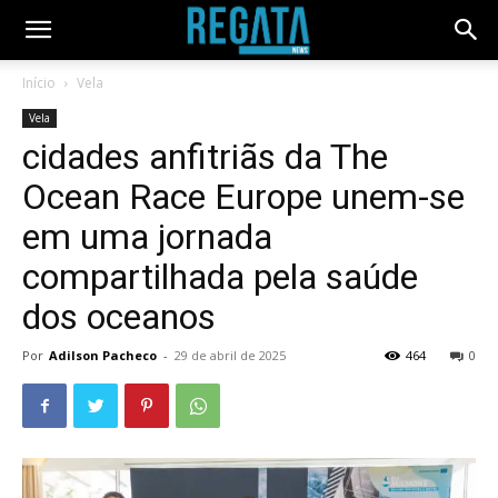
Início
Vela
Vela
cidades anfitriãs da The
Ocean Race Europe unem-se
em uma jornada
compartilhada pela saúde
dos oceanos
Por
Adilson Pacheco
-
29 de abril de 2025
464
0