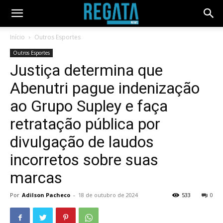
Início
Outros Esportes
Outros Esportes
Justiça determina que
Abenutri pague indenização
ao Grupo Supley e faça
retratação pública por
divulgação de laudos
incorretos sobre suas
marcas
Por
Adilson Pacheco
-
18 de outubro de 2024
533
0