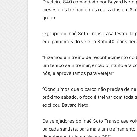
O veleiro S40 comandado por Bayard Neto pa
meses e os treinamentos realizados em San
grupo.
O grupo do Inaê Soto Transbrasa testou lar
equipamentos do veleiro Soto 40, considera
”Fizemos um treino de reconhecimento do b
um tempo sem treinar, então o intuito era co
nós, e aproveitamos para velejar”
”Concluímos que o barco não precisa de ne
próximo sábado, o foco é treinar com toda t
explicou Bayard Neto.
Os velejadores do Inaê Soto Transbrasa vo
baixada santista, para mais um treinamento.
disputará o título da classe ORC.