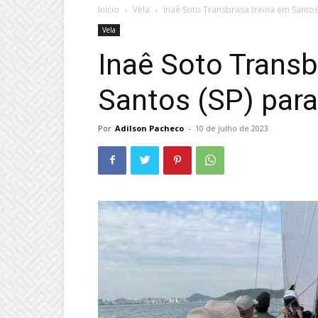
Início
Vela
Inaê Soto Transbrasa treina em Santos 
Vela
Inaê Soto Transb
Santos (SP) para
Por
Adilson Pacheco
-
10 de julho de 2023