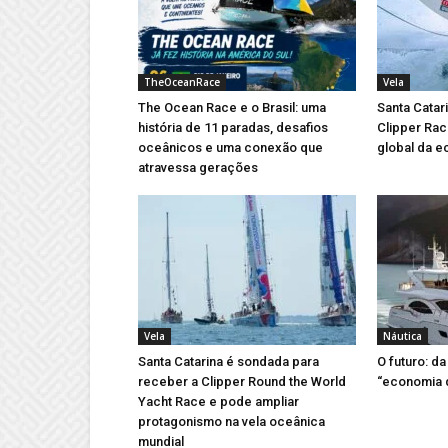
TheOceanRace
Vela
The Ocean Race e o Brasil: uma
Santa Catari
história de 11 paradas, desafios
Clipper Race
oceânicos e uma conexão que
global da e
atravessa gerações
Vela
Náutica
Santa Catarina é sondada para
O futuro: d
receber a Clipper Round the World
“economia 
Yacht Race e pode ampliar
protagonismo na vela oceânica
mundial