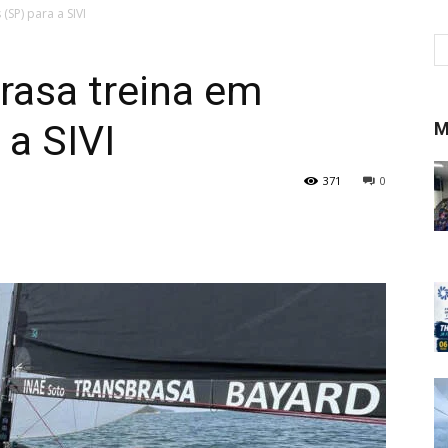
(SP) para a SIVI
rasa treina em
 a SIVI
M
371
0