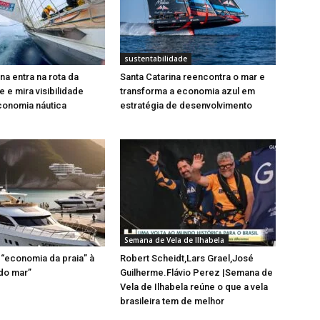
sustentabilidade
na entra na rota da
Santa Catarina reencontra o mar e
 e mira visibilidade
transforma a economia azul em
conomia náutica
estratégia de desenvolvimento
Semana de Vela de Ilhabela
a “economia da praia” à
Robert Scheidt,Lars Grael,José
do mar”
Guilherme.Flávio Perez |Semana de
Vela de Ilhabela reúne o que a vela
brasileira tem de melhor