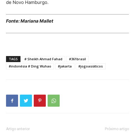
de Novo Hamburgo.
Fonte: Mariana Mallet
TAGS
# Sheikh Ahmad Fahad
#361brasil
#indonésia # Ding Wuhao
#jakarta
#jogoasiáticos
Artigo anterior
Próximo artigo