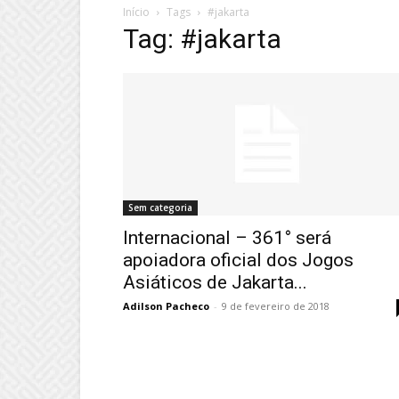
Início
Tags
#jakarta
Tag: #jakarta
Sem categoria
Internacional – 361° será
apoiadora oficial dos Jogos
Asiáticos de Jakarta...
Adilson Pacheco
-
9 de fevereiro de 2018