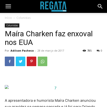
Início
Colunistas
Colunistas
Maíra Charken faz enxoval
nos EUA
Por
Adilson Pacheco
-
28 de março de 2017
785
0
A apresentadora e humorista Maíra Charken anunciou
sua gravidez na semana passada e já foi para Orlando,