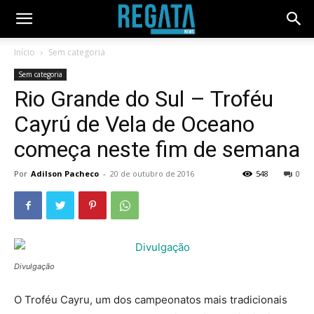
Início
Sem categoria
Sem categoria
Rio Grande do Sul – Troféu
Cayrú de Vela de Oceano
começa neste fim de semana
Por
Adilson Pacheco
-
20 de outubro de 2016
548
0
Divulgação
O Troféu Cayru, um dos campeonatos mais tradicionais