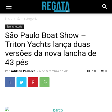
Início
Sem categoria
Sem categoria
São Paulo Boat Show –
Triton Yachts lança duas
versões da nova lancha de
43 pés
Por
Adilson Pacheco
-
6 de setembro de 2016
758
0