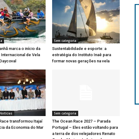
ia
Sem categoria
nhã marca o início da
Sustentabilidade e esporte: a
Internacional de Vela
estratégia do Instituto Inaê para
 Daycoval
formar novas gerações na vela
Notícias
Sem categoria
ace transformou Itajaí
The Ocean Race 2027 – Parada
cia da Economia do Mar
Portugal – Eles estão voltando para
a terra de dos velejadores Renato