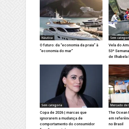
Náutica
Sem categor
O futuro: da “economia da praia” à
Vela do Ama
“economia do mar”
53ª Semana 
de Ilhabela
Sem categoria
Mercado de 
Copa de 2026 | marcas que
The Ocean R
ignorarem a mudança de
em referên
comportamento do consumidor
no Brasil