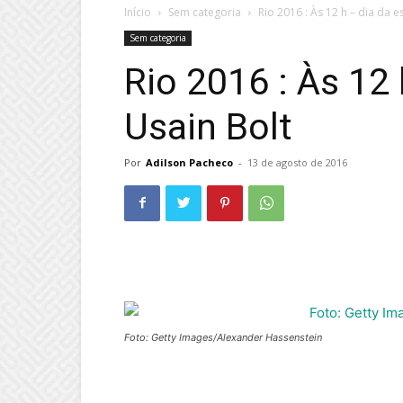
Início
Sem categoria
Rio 2016 : Às 12 h – dia da es
Sem categoria
Rio 2016 : Às 12 
Usain Bolt
Por
Adilson Pacheco
-
13 de agosto de 2016
Foto: Getty Images/Alexander Hassenstein