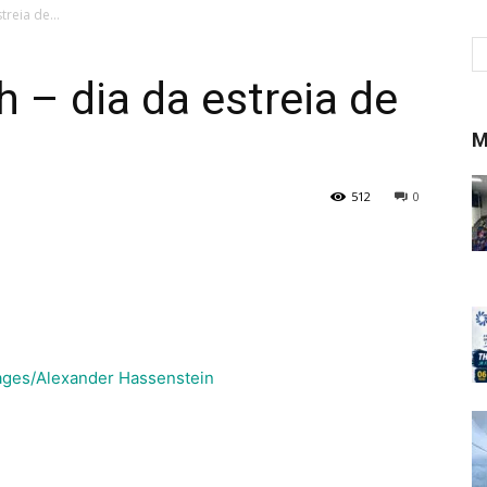
treia de...
h – dia da estreia de
M
512
0