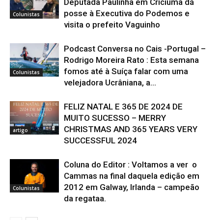
Deputada Paulinha em Criciúma dá
posse à Executiva do Podemos e
Colunistas
visita o prefeito Vaguinho
Podcast Conversa no Cais -Portugal –
Rodrigo Moreira Rato : Esta semana
fomos até à Suíça falar com uma
Colunistas
velejadora Ucrâniana, a...
FELIZ NATAL E 365 DE 2024 DE
MUITO SUCESSO – MERRY
CHRISTMAS AND 365 YEARS VERY
artigo
SUCCESSFUL 2024
Coluna do Editor : Voltamos a ver o
Cammas na final daquela edição em
2012 em Galway, Irlanda – campeão
Colunistas
da regataa.