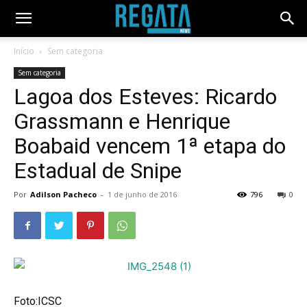
Início
Sem categoria
Sem categoria
Lagoa dos Esteves: Ricardo
Grassmann e Henrique
Boabaid vencem 1ª etapa do
Estadual de Snipe
Por
Adilson Pacheco
-
1 de junho de 2016
796
0
Foto:ICSC