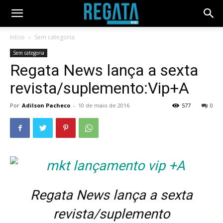
Início
Sem categoria
Sem categoria
Regata News lança a sexta
revista/suplemento:Vip+A
Por
Adilson Pacheco
-
10 de maio de 2016
577
0
Regata News lança a sexta
revista/suplemento