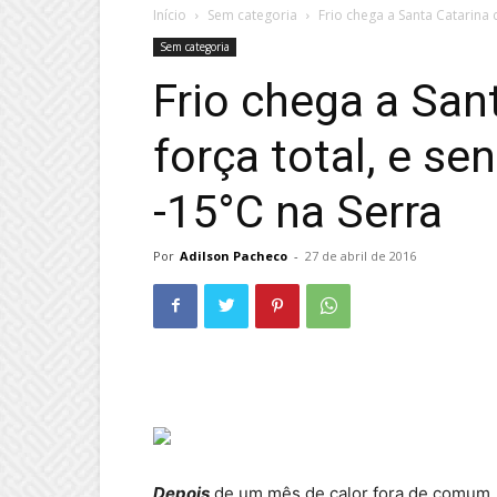
Início
Sem categoria
Frio chega a Santa Catarina 
Sem categoria
Frio chega a San
força total, e s
-15°C na Serra
Por
Adilson Pacheco
-
27 de abril de 2016
Depois
de um mês de calor fora de comum,