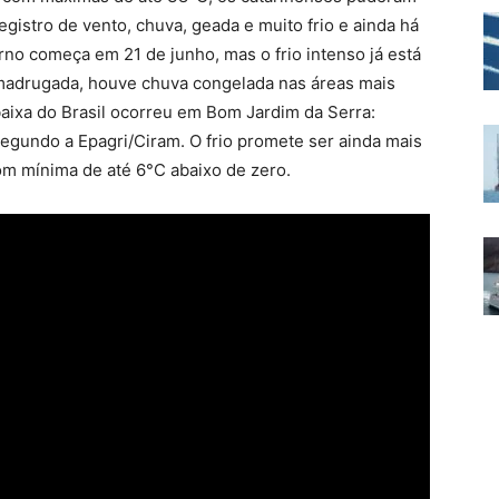
gistro de vento, chuva, geada e muito frio e ainda há
rno começa em 21 de junho, mas o frio intenso já está
madrugada, houve chuva congelada nas áreas mais
baixa do Brasil ocorreu em Bom Jardim da Serra:
segundo a Epagri/Ciram. O frio promete ser ainda mais
om mínima de até 6°C abaixo de zero.