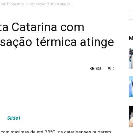
com força total, e sensação térmica atinge...
ta Catarina com
ensação térmica atinge
M
628
0
 com máximas de até 38°C, os catarinenses puderam