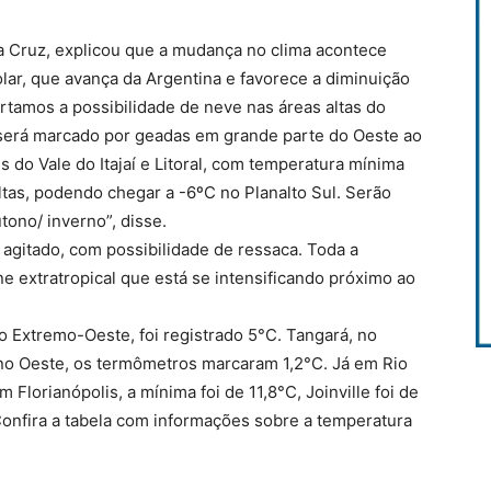
ia Cruz, explicou que a mudança no clima acontece
lar, que avança da Argentina e favorece a diminuição
tamos a possibilidade de neve nas áreas altas do
do será marcado por geadas em grande parte do Oeste ao
s do Vale do Itajaí e Litoral, com temperatura mínima
ltas, podendo chegar a -6ºC no Planalto Sul. Serão
utono/ inverno”, disse.
agitado, com possibilidade de ressaca. Toda a
ne extratropical que está se intensificando próximo ao
 Extremo-Oeste, foi registrado 5°C. Tangará, no
no Oeste, os termômetros marcaram 1,2°C. Já em Rio
 Florianópolis, a mínima foi de 11,8°C, Joinville foi de
onfira a tabela com informações sobre a temperatura