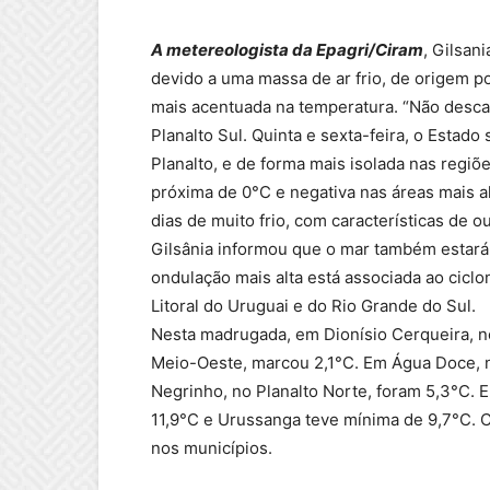
A metereologista da Epagri/Ciram
, Gilsan
devido a uma massa de ar frio, de origem po
mais acentuada na temperatura. “Não descar
Planalto Sul. Quinta e sexta-feira, o Esta
Planalto, e de forma mais isolada nas regiõe
próxima de 0°C e negativa nas áreas mais a
dias de muito frio, com características de o
Gilsânia informou que o mar também estará 
ondulação mais alta está associada ao ciclo
Litoral do Uruguai e do Rio Grande do Sul.
Nesta madrugada, em Dionísio Cerqueira, no
Meio-Oeste, marcou 2,1°C. Em Água Doce, 
Negrinho, no Planalto Norte, foram 5,3°C. Em
11,9°C e Urussanga teve mínima de 9,7°C. C
nos municípios.