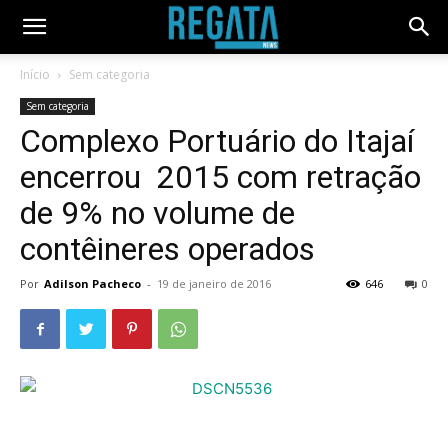
Início
Sem categoria
Sem categoria
Complexo Portuário do Itajaí
encerrou 2015 com retração
de 9% no volume de
contêineres operados
Por
Adilson Pacheco
-
19 de janeiro de 2016
646
0