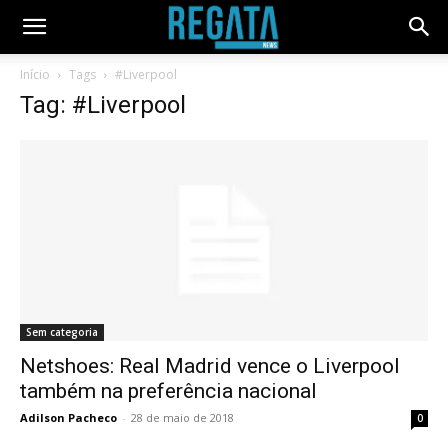
Início
Tags
#Liverpool
Tag: #Liverpool
Sem categoria
Netshoes: Real Madrid vence o Liverpool
também na preferência nacional
Adilson Pacheco
-
28 de maio de 2018
0