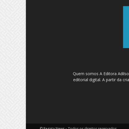
Quem somos A Editora Adilson
editorial digital. A partir d
© Regata News – Todos os direitos reservados