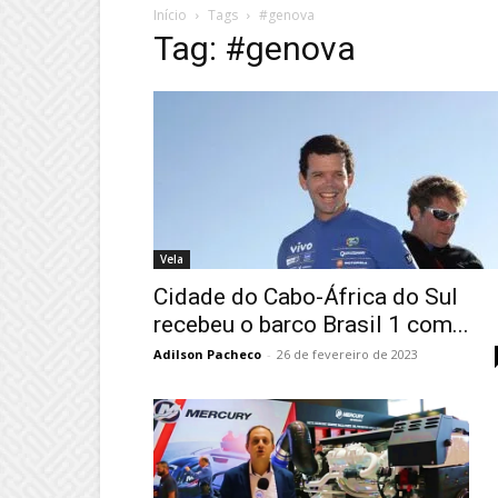
Início
Tags
#genova
Tag: #genova
Vela
Cidade do Cabo-África do Sul
recebeu o barco Brasil 1 com...
Adilson Pacheco
-
26 de fevereiro de 2023