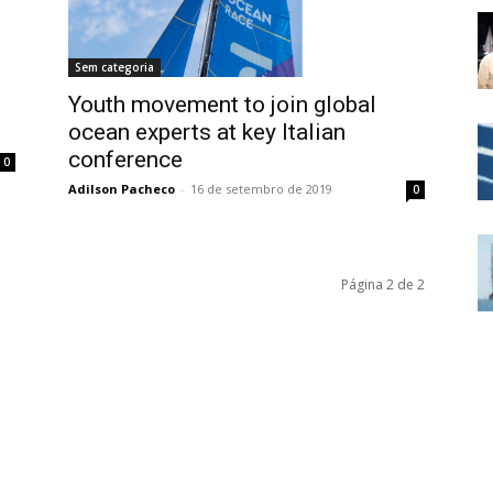
Sem categoria
Youth movement to join global
ocean experts at key Italian
conference
0
Adilson Pacheco
-
16 de setembro de 2019
0
Página 2 de 2