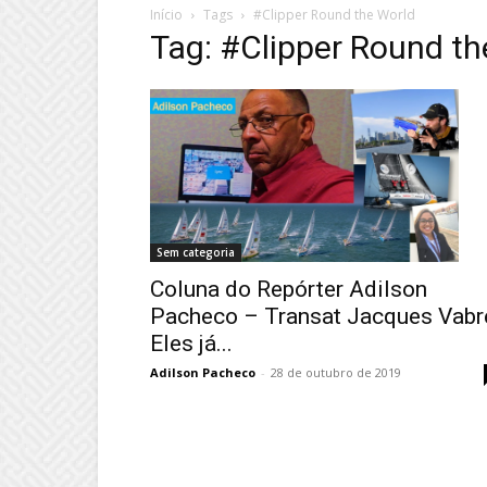
Início
Tags
#Clipper Round the World
Tag: #Clipper Round th
Sem categoria
Coluna do Repórter Adilson
Pacheco – Transat Jacques Vabr
Eles já...
Adilson Pacheco
-
28 de outubro de 2019