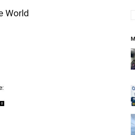
e World
M
e:
0