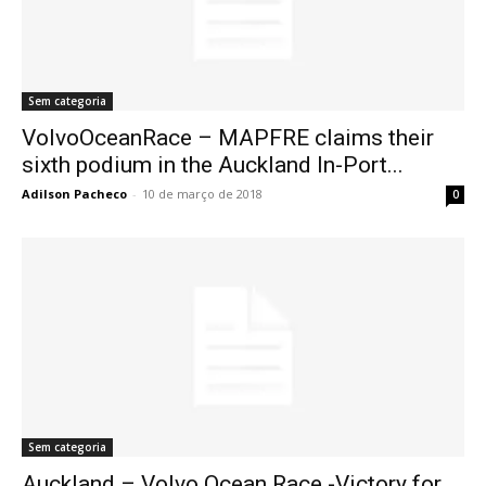
Sem categoria
VolvoOceanRace – MAPFRE claims their
sixth podium in the Auckland In-Port...
Adilson Pacheco
-
10 de março de 2018
0
Sem categoria
Auckland – Volvo Ocean Race -Victory for