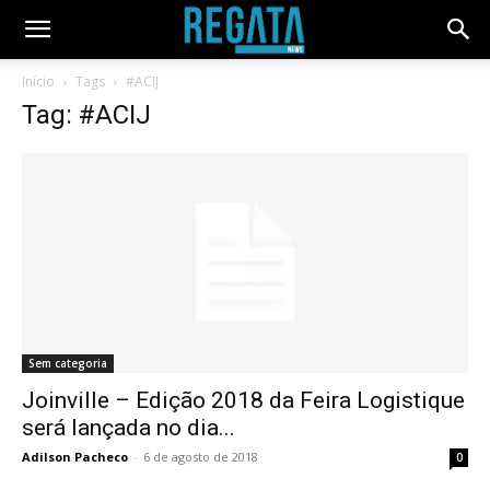
Início
Tags
#ACIJ
Tag: #ACIJ
Sem categoria
Joinville – Edição 2018 da Feira Logistique
será lançada no dia...
Adilson Pacheco
-
6 de agosto de 2018
0