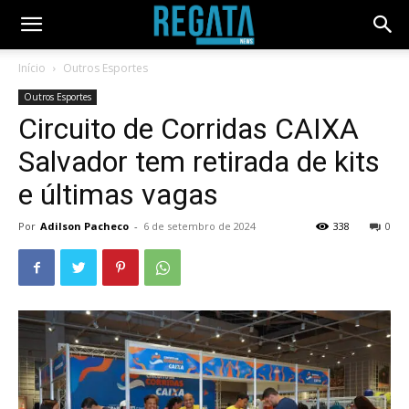
Início
Outros Esportes
Outros Esportes
Circuito de Corridas CAIXA
Salvador tem retirada de kits
e últimas vagas
Por
Adilson Pacheco
-
6 de setembro de 2024
338
0