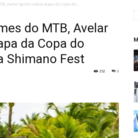
, Avelar Sports realiza etapa da Copa do...
es do MTB, Avelar
tapa da Copa do
M
a Shimano Fest
252
0