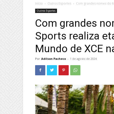
Início
Outros Esportes
Com grandes nomes do MTB
Outros Esportes
Com grandes nom
Sports realiza e
Mundo de XCE n
Por
Adilson Pacheco
-
1 de agosto de 2024