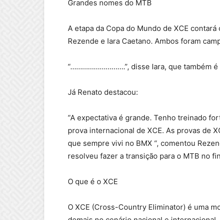
Grandes nomes do MTB
A etapa da Copa do Mundo de XCE contará
Rezende e Iara Caetano. Ambos foram camp
“……………………….”, disse Iara, que também é 
Já Renato destacou:
“A expectativa é grande. Tenho treinado fo
prova internacional de XCE. As provas de 
que sempre vivi no BMX “, comentou Rezen
resolveu fazer a transição para o MTB no fi
O que é o XCE
O XCE (Cross-Country Eliminator) é uma m
demais no cenário nacional e internacional