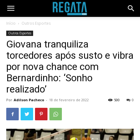
Início
Outros Esportes
Outros Esportes
Giovana tranquiliza
torcedores após susto e vibra
por nova chance com
Bernardinho: ‘Sonho
realizado’
Por
Adilson Pacheco
-
18 de fevereiro de 2022
500
0