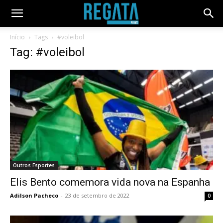
Início
Tags
#voleibol
Tag: #voleibol
Outros Esportes
Elis Bento comemora vida nova na Espanha
Adilson Pacheco
-
23 de setembro de 2022
0