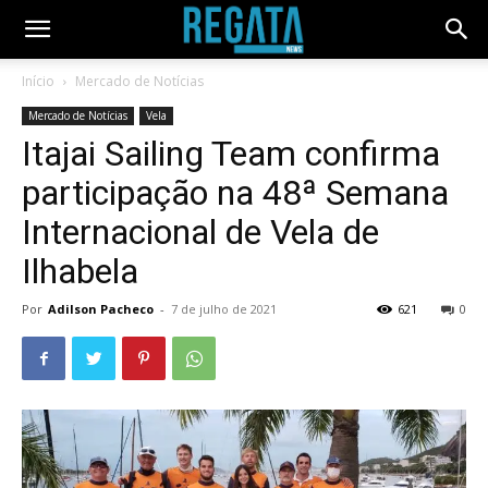
Início
Mercado de Notícias
Mercado de Notícias
Vela
Itajai Sailing Team confirma
participação na 48ª Semana
Internacional de Vela de
Ilhabela
Por
Adilson Pacheco
-
7 de julho de 2021
621
0