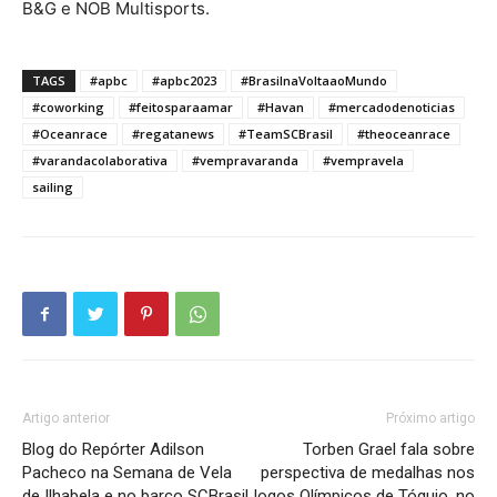
B&G e NOB Multisports.
TAGS
#apbc
#apbc2023
#BrasilnaVoltaaoMundo
#coworking
#feitosparaamar
#Havan
#mercadodenoticias
#Oceanrace
#regatanews
#TeamSCBrasil
#theoceanrace
#varandacolaborativa
#vempravaranda
#vempravela
sailing
Artigo anterior
Próximo artigo
Blog do Repórter Adilson
Torben Grael fala sobre
Pacheco na Semana de Vela
perspectiva de medalhas nos
de Ilhabela e no barco SCBrasil
Jogos Olímpicos de Tóquio, no