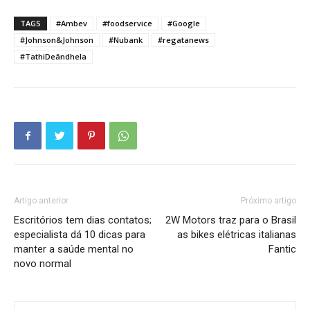
TAGS
#Ambev
#foodservice
#Google
#Johnson&Johnson
#Nubank
#regatanews
#TathiDeândhela
Artigo anterior
Próximo artigo
Escritórios tem dias contatos;
2W Motors traz para o Brasil
especialista dá 10 dicas para
as bikes elétricas italianas
manter a saúde mental no
Fantic
novo normal