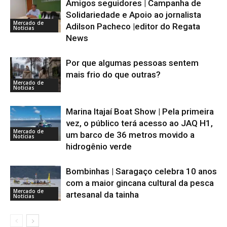
Amigos seguidores | Campanha de
Solidariedade e Apoio ao jornalista
Mercado de
Adilson Pacheco |editor do Regata
Notícias
News
Por que algumas pessoas sentem
mais frio do que outras?
Mercado de
Notícias
Marina Itajaí Boat Show | Pela primeira
vez, o público terá acesso ao JAQ H1,
Mercado de
um barco de 36 metros movido a
Notícias
hidrogênio verde
Bombinhas | Saragaço celebra 10 anos
com a maior gincana cultural da pesca
Mercado de
artesanal da tainha
Notícias