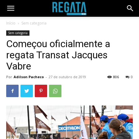
Início
Sem categoria
Sem categoria
Começou oficialmente a
regata Transat Jacques
Vabre
Por
Adilson Pacheco
-
27 de outubro de 2019
806
0