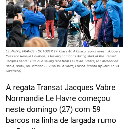
LE HAVRE, FRANCE - OCTOBER 27: Class 40 A Chacun son Everest, skippers
Yves and Renaud Courbon, is leaving pontoons during start of the Transat
Jacques Vabre 2019, duo sailing race from Le Havre, France, to Salvador de
Bahia, Brazil, on October 27, 2019 in Le Havre, France. (Photo by Jean-Louis
Carli/Alea)
A regata Transat Jacques Vabre
Normandie Le Havre começou
neste domingo (27) com 59
barcos na linha de largada rumo