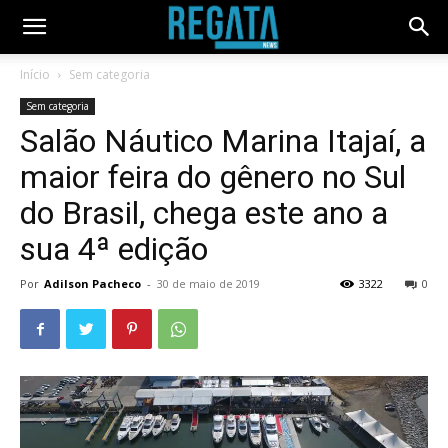
Início
Sem categoria
Sem categoria
Salão Náutico Marina Itajaí, a
maior feira do gênero no Sul
do Brasil, chega este ano a
sua 4ª edição
Por
Adilson Pacheco
-
30 de maio de 2019
3322
0